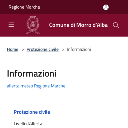
Salta al contenuto principale
Regione Marche
Comune di Morro d'Alba
Home
>
Protezione civile
>
Informazioni
Informazioni
allerta meteo Regione Marche
Protezione civile
Livelli d'Allerta