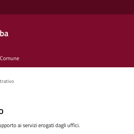
lba
il Comune
trativo
o
orto ai servizi erogati dagli uffici.