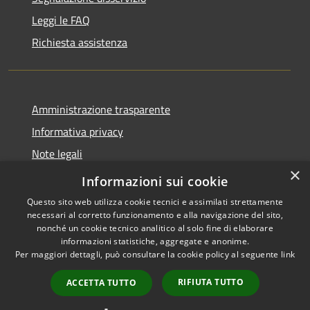
Leggi le FAQ
Richiesta assistenza
Amministrazione trasparente
Informativa privacy
Note legali
×
Dichiarazione di accessibilità
Informazioni sui cookie
Questo sito web utilizza cookie tecnici e assimilati strettamente
necessari al corretto funzionamento e alla navigazione del sito,
nonché un cookie tecnico analitico al solo fine di elaborare
informazioni statistiche, aggregate e anonime.
RSS
Copyright © 2026 • Comune di
Per maggiori dettagli, può consultare la cookie policy al seguente
link
Accessibilità
Morro d'Alba • Powered by
Privacy
Municipium
Accesso
•
RIFIUTA TUTTO
ACCETTA TUTTO
Cookie
redazione