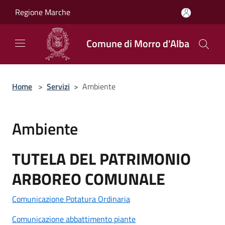
Salta al contenuto principale
Regione Marche
Comune di Morro d'Alba
Home
>
Servizi
>
Ambiente
Ambiente
TUTELA DEL PATRIMONIO
ARBOREO COMUNALE
Comunicazione Potatura Ordinaria
Comunicazione abbattimento piante