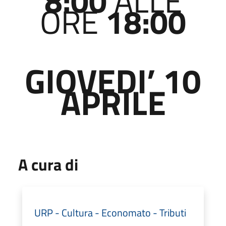
8:00
ALLE
ORE
18:00
GIOVEDI’ 10
APRILE
A cura di
URP - Cultura - Economato - Tributi