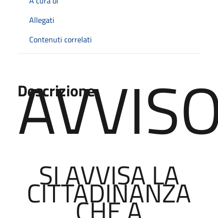
A cura di
Allegati
Contenuti correlati
AVVIS
Descrizione
SI AVVISA LA
CITTADINANZA
CHE A