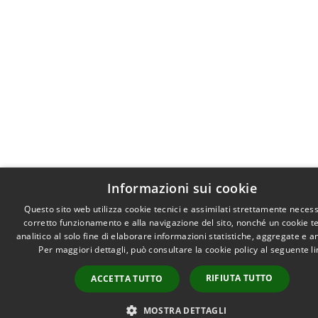
Informazioni sui cookie
Questo sito web utilizza cookie tecnici e assimilati strettamente necess
corretto funzionamento e alla navigazione del sito, nonché un cookie t
analitico al solo fine di elaborare informazioni statistiche, aggregate e 
Per maggiori dettagli, può consultare la cookie policy al seguente
l
RIFIUTA TUTTO
ACCETTA TUTTO
MOSTRA DETTAGLI