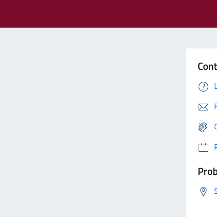
Cont
Prob