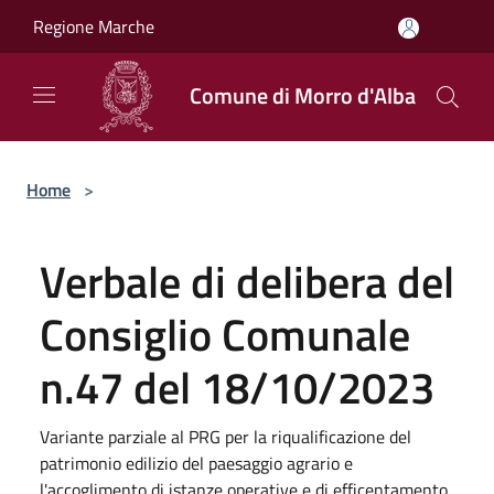
Salta al contenuto principale
Regione Marche
Comune di Morro d'Alba
Home
>
Verbale di delibera del
Consiglio Comunale
n.47 del 18/10/2023
Variante parziale al PRG per la riqualificazione del
patrimonio edilizio del paesaggio agrario e
l'accoglimento di istanze operative e di efficentamento