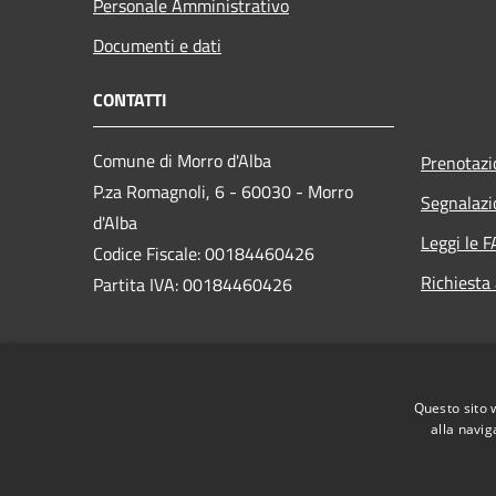
Personale Amministrativo
Documenti e dati
CONTATTI
Comune di Morro d'Alba
Prenotaz
P.za Romagnoli, 6 - 60030 - Morro
Segnalazi
d'Alba
Leggi le 
Codice Fiscale: 00184460426
Richiesta
Partita IVA: 00184460426
PEC:
comune.morrodalba@legalmail.it
Centralino Unico: +39 0731 63000
Questo sito 
alla navig