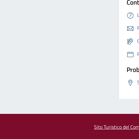
Cont
Prob
Sito Turistico del Com