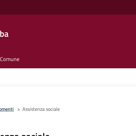
lba
il Comune
omenti
>
Assistenza sociale