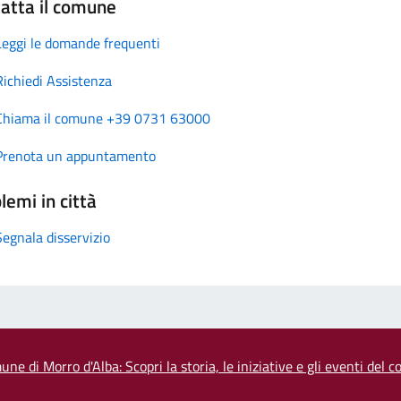
atta il comune
Leggi le domande frequenti
Richiedi Assistenza
Chiama il comune +39 0731 63000
Prenota un appuntamento
lemi in città
Segnala disservizio
une di Morro d'Alba: Scopri la storia, le iniziative e gli eventi del